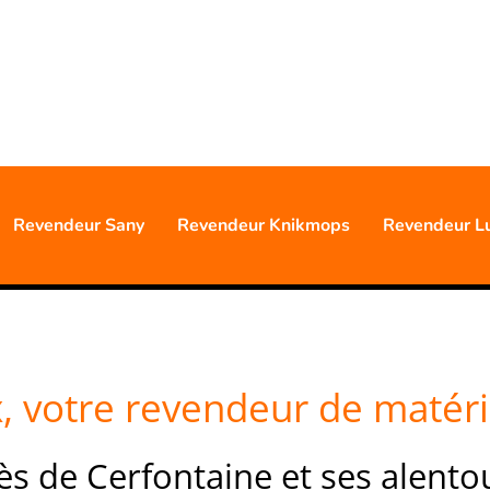
0477 88 24 68
S D'EXPÉRIENCE PROFESSIO
Revendeur Sany
Revendeur Knikmops
Revendeur L
, votre revendeur de matérie
ès de Cerfontaine et ses alento