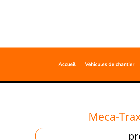
20 AN
Accueil
Véhicules de chantier
Meca-Trax
pr