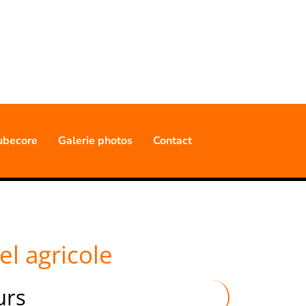
NNELLE
ubecore
Galerie photos
Contact
l agricole
urs