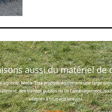
isons aussi du matériel de 
l agricole,
Meca-Trax
propose également une large gamm
u bâtiment, des travaux publics ou de l’aménagement, n
adaptés à tous vos besoins.
En savoir +