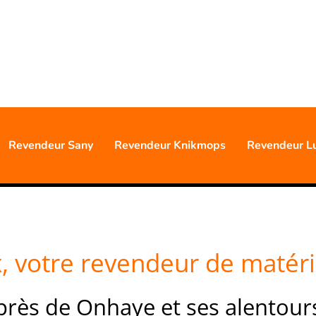
0477 88 24 68
S D'EXPÉRIENCE PROFESSIO
Revendeur Sany
Revendeur Knikmops
Revendeur L
, votre revendeur de matérie
près de Onhaye et ses alentour