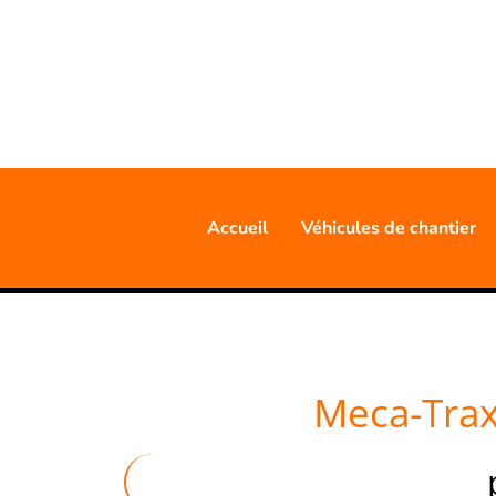
20 AN
Accueil
Véhicules de chantier
Meca-Trax