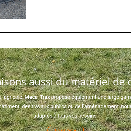
isons aussi du matériel de 
l agricole,
Meca-Trax
propose également une large gamm
u bâtiment, des travaux publics ou de l’aménagement, n
adaptés à tous vos besoins.
En savoir +