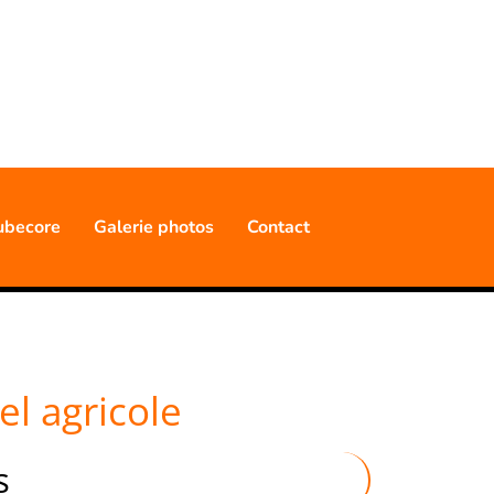
NNELLE
ubecore
Galerie photos
Contact
l agricole
s