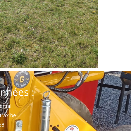
nnées :
Semal
trax.be
68