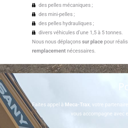
des pelles mécaniques ;
des mini-pelles ;
des pelles hydrauliques ;
divers véhicules d’une 1,5 à 5 tonnes.
Nous nous déplaçons
sur place
pour réalis
remplacement
nécessaires.
Po
Faites appel à
Meca-Trax
, votre partenair
vous accompagne avec exp