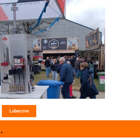
Lubecore
.