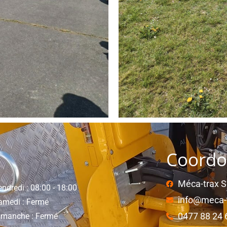
Coordo
Méca-trax 
ndredi : 08:00 - 18:00
info@meca-
amedi : Fermé
0477 88 24 
imanche : Fermé