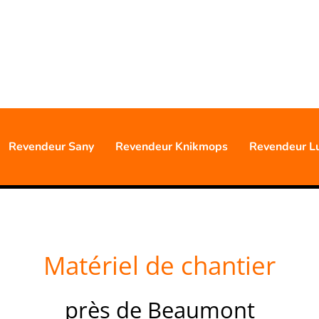
0477 88 24 68
S D'EXPÉRIENCE PROFESSIO
Revendeur Sany
Revendeur Knikmops
Revendeur L
Matériel de chantier
près de Beaumont