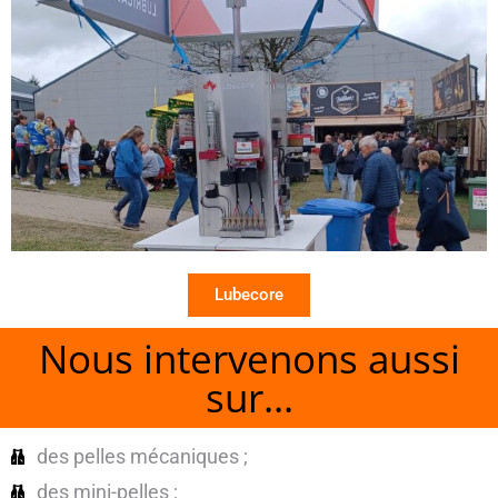
Lubecore
Nous intervenons aussi
sur...
des pelles mécaniques ;
des mini-pelles ;