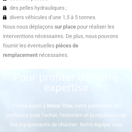
des pelles hydrauliques ;
divers véhicules d’une 1,5 à 5 tonnes.
Nous nous déplaçons
sur place
pour réaliser les
interventions nécessaires. De plus, nous pouvons
fournir les éventuelles
pièces de
remplacement
nécessaires.
Pour profiter de notre
expertise
Faites appel à
Meca-Trax
, votre partenaire de
confiance pour l’achat, l’entretien et la réparation de
vos équipements de chantier. Notre équipe vous