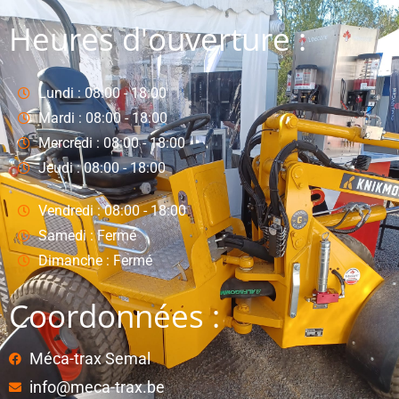
Heures d'ouverture :
Lundi : 08:00 - 18:00
Mardi : 08:00 - 18:00
Mercredi : 08:00 - 18:00
Jeudi : 08:00 - 18:00
Vendredi : 08:00 - 18:00
Samedi : Fermé
Dimanche : Fermé
Coordonnées :
Méca-trax Semal
info@meca-trax.be