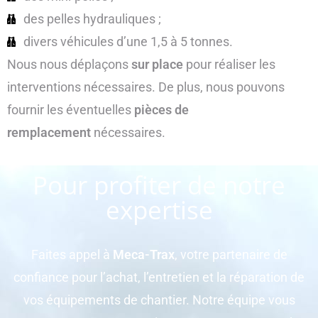
des pelles hydrauliques ;
divers véhicules d’une 1,5 à 5 tonnes.
Nous nous déplaçons
sur place
pour réaliser les
interventions nécessaires. De plus, nous pouvons
fournir les éventuelles
pièces de
remplacement
nécessaires.
Pour profiter de notre
expertise
Faites appel à
Meca-Trax
, votre partenaire de
confiance pour l’achat, l’entretien et la réparation de
vos équipements de chantier. Notre équipe vous