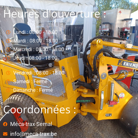
Heures d'ouverture :
Lundi : 08:00 - 18:00
Mardi : 08:00 - 18:00
Mercredi : 08:00 - 18:00
Jeudi : 08:00 - 18:00
Vendredi : 08:00 - 18:00
Samedi : Fermé
Dimanche : Fermé
Coordonnées :
Méca-trax Semal
info@meca-trax.be