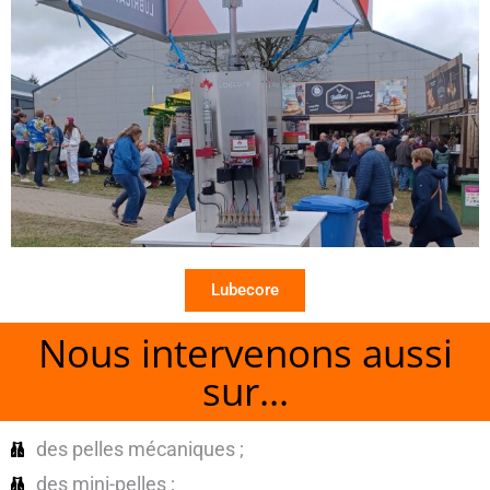
Lubecore
Nous intervenons aussi
sur...
des pelles mécaniques ;
des mini-pelles ;