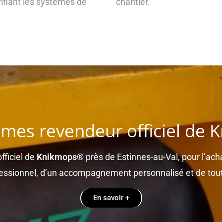
rifiant les systèmes de
chantier.
es revendeur officiel de
fficiel de
Knikmops®
près de Estinnes-au-Val, pour l’acha
fessionnel, d’un accompagnement personnalisé et de tou
En savoir +