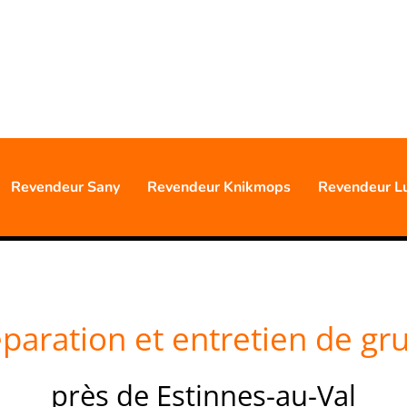
0477 88 24 68
S D'EXPÉRIENCE PROFESSIO
Revendeur Sany
Revendeur Knikmops
Revendeur L
paration et entretien de gr
près de Estinnes-au-Val