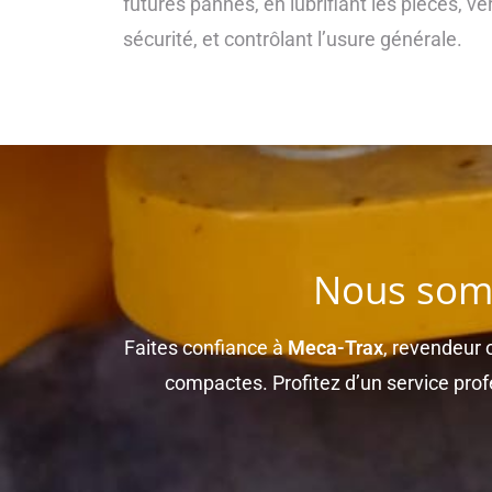
futures pannes, en lubrifiant les pièces, vé
sécurité, et contrôlant l’usure générale.
Nous somm
Faites confiance à
Meca-Trax
, revendeur o
compactes. Profitez d’un service pro