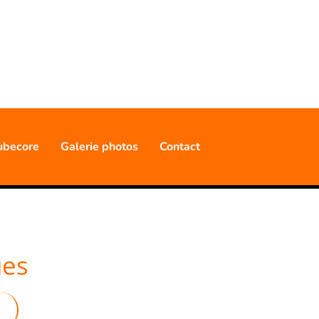
NNELLE
ubecore
Galerie photos
Contact
ues