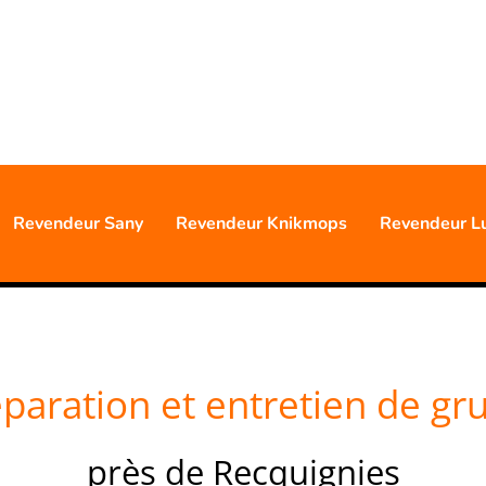
0477 88 24 68
S D'EXPÉRIENCE PROFESSIO
Revendeur Sany
Revendeur Knikmops
Revendeur L
paration et entretien de gr
près de Recquignies