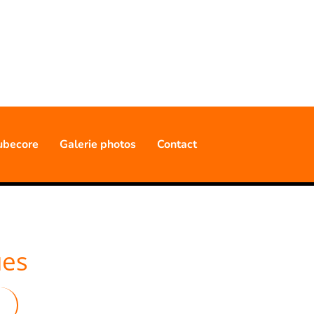
NNELLE
ubecore
Galerie photos
Contact
ues