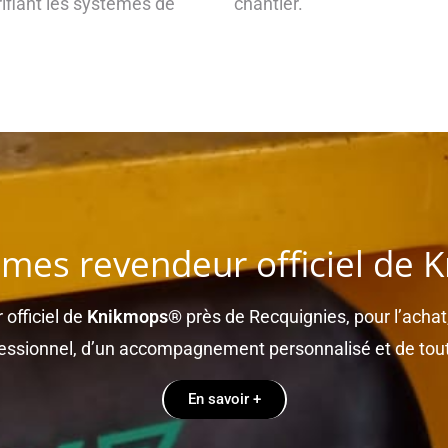
rifiant les systèmes de
chantier.
es revendeur officiel de
 officiel de
Knikmops®
près de Recquignies, pour l’achat,
fessionnel, d’un accompagnement personnalisé et de tou
En savoir +