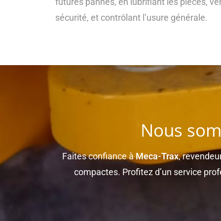
futures pannes, en lubrifiant les pièces, vé
sécurité, et contrôlant l’usure générale.
Nous somm
Faites confiance à
Meca-Trax
, revendeur
compactes. Profitez d’un service pro