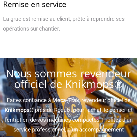
Remise en service
La grue est remise au client, prête à reprendre ses
opérations sur chantier.
Nous sommes revendeur
officiel de Knikmops®
Faites confiance à
Meca-Trax
, revendeur officiel de
Knikmops®
près de Roeulx, pour l’achat, le conseil et
l’entretien de vos machines compactes. Profitez d’un
service professionnel, d’un accompagnement